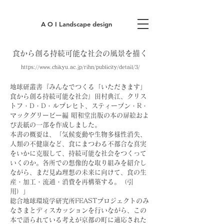
A O I Landscape design
食から創る持続可能な社会の風景を描く
https://www.chikyu.ac.jp/rihn/publicity/detail/3/
地球研叢書『みんなでつくる「いただきます」
食から創る持続可能な社会』
田村典江、クリス
トフ・D・D・ルプレヒト、スティーブン・R・
マックグリービー編 昭和堂出版
の本の扉絵およ
び表紙の一部を作成しました。
本書の概要は、「気候変動や生物多様性消失、
人類の不健康など、食にまつわる不都合な真実
をいかに克服して、持続可能な社会をつくって
いくのか。各所での想像的な取り組みを紹介し
ながら、まだ見ぬ理想の未来に向けて、食の生
産・加工・流通・消費を再構築する。（引
用）」
総合地球環境学研究所FEASTプロジェクトのみ
なさまとディスカッションを行いながら、この
本で語られている考えが京都の町に適応された